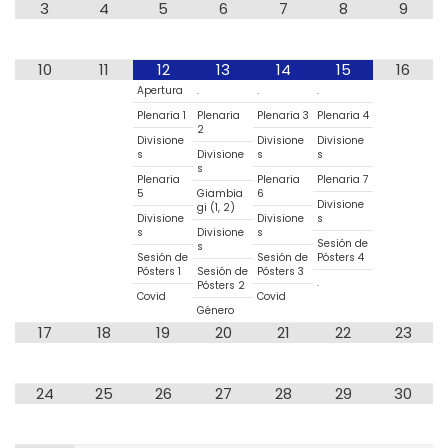
3
4
5
6
7
8
9
10
11
12
13
14
15
16
Apertura
.
.
.
Plenaria 1
Plenaria
Plenaria 3
Plenaria 4
2
Divisione
Divisione
Divisione
s
Divisione
s
s
s
Plenaria
Plenaria
Plenaria 7
5
Giambia
6
Divisione
gi (1, 2)
Divisione
Divisione
s
s
Divisione
s
Sesión de
s
Sesión de
Sesión de
Pósters 4
Pósters 1
Sesión de
Pósters 3
.
Pósters 2
Covid
Covid
Género
17
18
19
20
21
22
23
24
25
26
27
28
29
30