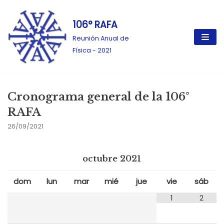
106° RAFA
Ir
al
Reunión Anual de
contenido
Física - 2021
Cronograma general de la 106°
RAFA
26/09/2021
octubre
2021
dom
lun
mar
mié
jue
vie
sáb
1
2