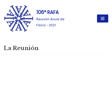
106° RAFA
Ir
al
Reunión Anual de
contenido
Física - 2021
La Reunión